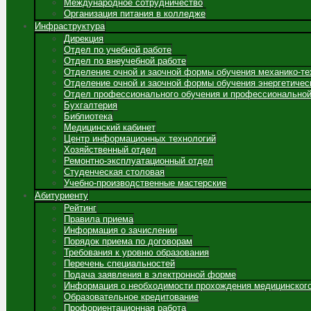
Международное сотрудничество
Организация питания в колледже
Инфраструктура
Дирекция
Отдел по учебной работе
Отдел по внеучебной работе
Отделение очной и заочной формы обучения механико-те
Отделение очной и заочной формы обучения энергетичес
Отдел профессионального обучения и профессиональной
Бухгалтерия
Библиотека
Медицинский кабинет
Центр информационных технологий
Хозяйственный отдел
Ремонтно-эксплуатационный отдел
Студенческая столовая
Учебно-производственные мастерские
Абитуриенту
Рейтинг
Правила приема
Информация о зачислении
Порядок приема по договорам
Требования к уровню образования
Перечень специальностей
Подача заявления в электронной форме
Информация о необходимости прохождения медицинског
Образовательное кредитование
Профориентационная работа