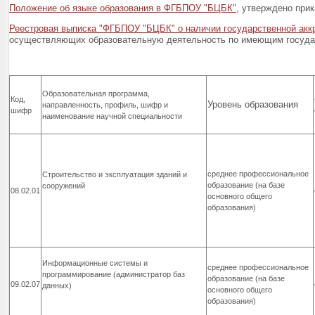
Положение об языке образования в ФГБПОУ "БЦБК"
, утверждено прик
Реестровая выписка "ФГБПОУ "БЦБК" о наличии государственной акк
осуществляющих образовательную деятельность по имеющим госуда
Образовательная программа,
Код,
Уровень образования
направленность, профиль, шифр и
шифр
наименование научной специальности
среднее профессиональное
Строительство и эксплуатация зданий и
образование
(на базе
сооружений
08.02.01
основного общего
образования)
Информационные системы и
среднее профессиональное
программирование (администратор баз
образование
(на базе
09.02.07
данных)
основного общего
образования)