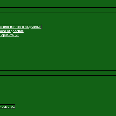
хнологического отделения
кого отделения
 ориентации
о осмотра