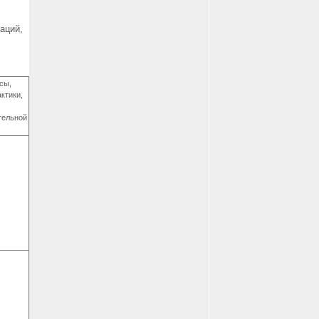
аций,
сы,
ктики,
тельной