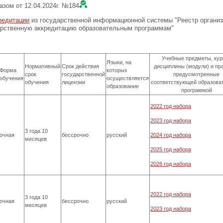
азом от 12.04.2024г. №184
редитации
из государственной информационной системы "Реестр организ
рственную аккредитацию образовательным программам"
Учебные предметы, кур
Языки, на
Нормативный
Срок действия
дисциплины (модули) и пра
Форма
которых
срок
государственной
предусмотренные
обучения
осуществляется
обучения
лицензии
соответствующей образова
образование
программой
2022 год набора
2023 год набора
3 года 10
очная
бессрочно
русский
2024 год набора
месяцев
2025 год набора
2026 год набора
2022 год набора
3 года 10
очная
бессрочно
русский
месяцев
2023 год набора