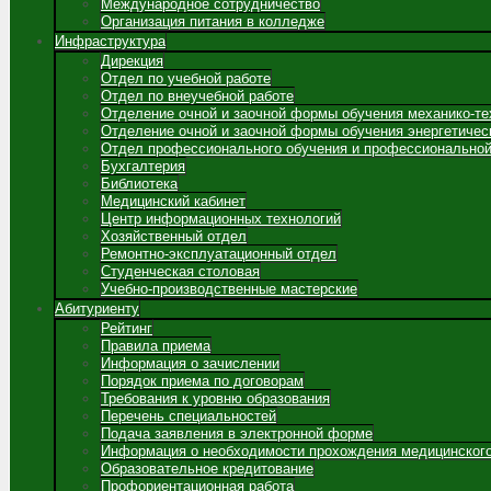
Международное сотрудничество
Организация питания в колледже
Инфраструктура
Дирекция
Отдел по учебной работе
Отдел по внеучебной работе
Отделение очной и заочной формы обучения механико-те
Отделение очной и заочной формы обучения энергетичес
Отдел профессионального обучения и профессиональной
Бухгалтерия
Библиотека
Медицинский кабинет
Центр информационных технологий
Хозяйственный отдел
Ремонтно-эксплуатационный отдел
Студенческая столовая
Учебно-производственные мастерские
Абитуриенту
Рейтинг
Правила приема
Информация о зачислении
Порядок приема по договорам
Требования к уровню образования
Перечень специальностей
Подача заявления в электронной форме
Информация о необходимости прохождения медицинског
Образовательное кредитование
Профориентационная работа