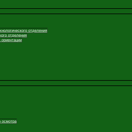
хнологического отделения
кого отделения
 ориентации
о осмотра