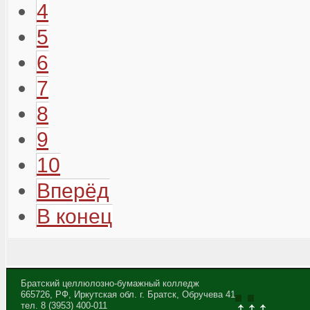
4
5
6
7
8
9
10
Вперёд
В конец
Братский целлюлозно-бумажный колледж
665726, РФ, Иркутская обл. г. Братск, Обручева 41
↑↑↑
тел. 8 (3953) 400-011