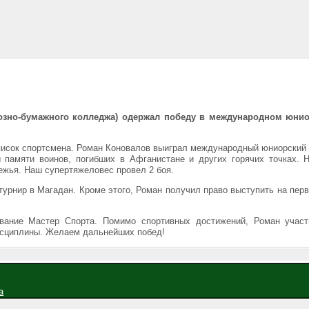
юлозно-бумажного колледжа) одержал победу в международном юни
писок спортсмена. Роман Коновалов выиграл международный юниорский
памяти воинов, погибших в Афганистане и других горячих точках. Н
бежья. Наш супертяжеловес провел 2 боя.
рнир в Магадан. Кроме этого, Роман получил право выступить на пер
ание Мастер Спорта. Помимо спортивных достижений, Роман участ
исциплины. Желаем дальнейших побед!
а