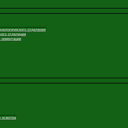
хнологического отделения
кого отделения
 ориентации
о осмотра