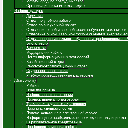
Международное сотрудничество
Организация питания в колледже
Инфраструктура
Дирекция
Отдел по учебной работе
Отдел по внеучебной работе
Отделение очной и заочной формы обучения механико-те
Отделение очной и заочной формы обучения энергетичес
Отдел профессионального обучения и профессиональной
Бухгалтерия
Библиотека
Медицинский кабинет
Центр информационных технологий
Хозяйственный отдел
Ремонтно-эксплуатационный отдел
Студенческая столовая
Учебно-производственные мастерские
Абитуриенту
Рейтинг
Правила приема
Информация о зачислении
Порядок приема по договорам
Требования к уровню образования
Перечень специальностей
Подача заявления в электронной форме
Информация о необходимости прохождения медицинског
Образовательное кредитование
Профориентационная работа