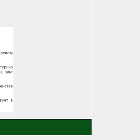
орском
 турнир
а ринг
венстве
вует в