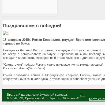
Поздравляем с победой!
18 февраля 2015г. Роман Коновалов, (студент Братского целл
турнире по боксу.
Поездка на Дальний Восток принесла очередной титул в послужной с
по боксу в Комсомольске-на-Амуре. Соревнования были посвящены 
выходили более сотни боксеров из 9 стран ближнего и дальнего зару
"Следствием" победы Романа стало приглашение на международный ту
России в г. Анапа(без отбора).
Роман Коновалов вошел в Молодежную сборную России, имеет зв
общественной жизни колледжа, а также хорошо осваивает учебные д
Братский целлюлозно-бумажный колледж
↑↑↑
665726, РФ, Иркутская обл. г. Братск, Обручева 41
Карта сайт
тел. 8 (3953) 400-011