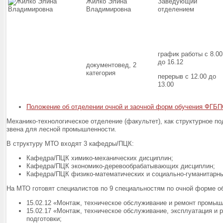
Жилко Элина
Заведующий
Владимировна
отделением
график работы с 8.00
до 16.12
документовед, 2
категория
перерыв с 12.00 до
13.00
Положение об отделении очной и заочной форм обучения ФГБПО
Механико-технологическое отделение (факультет), как структурное по
звена для лесной промышленности.
В структуру МТО входят 3 кафедры/ПЦК:
Кафедра/ПЦК химико-механических дисциплин;
Кафедра/ПЦК экономико-деревообрабатывающих дисциплин;
Кафедра/ПЦК физико-математических и социально-гуманитарны
На МТО готовят специалистов по 9 специальностям по очной форме о
15.02.12 «Монтаж, техническое обслуживание и ремонт промышл
15.02.17 «Монтаж, техническое обслуживание, эксплуатация и 
подготовки;