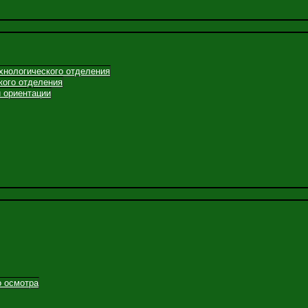
хнологического отделения
кого отделения
 ориентации
о осмотра