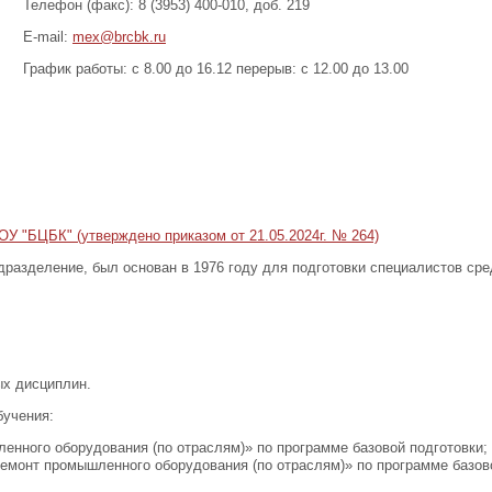
Телефон (факс): 8 (3953) 400-010, доб. 219
E-mail:
mex@brcbk.ru
График работы: с 8.00 до 16.12 перерыв: с 12.00 до 13.00
У "БЦБК" (утверждено приказом от 21.05.2024г. № 264)
дразделение, был основан в 1976 году для подготовки специалистов сре
х дисциплин.
бучения:
енного оборудования (по отраслям)» по программе базовой подготовки;
ремонт промышленного оборудования (по отраслям)» по программе базов