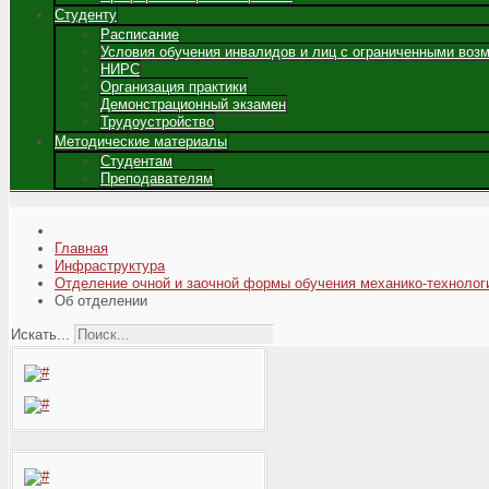
Студенту
Расписание
Условия обучения инвалидов и лиц с ограниченными воз
НИРС
Организация практики
Демонстрационный экзамен
Трудоустройство
Методические материалы
Студентам
Преподавателям
Главная
Инфраструктура
Отделение очной и заочной формы обучения механико-технолог
Об отделении
Искать...