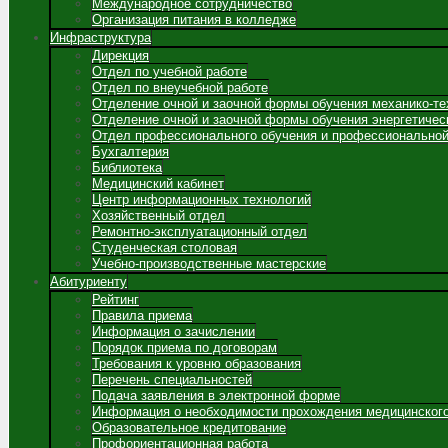
Международное сотрудничество
Организация питания в колледже
Инфраструктура
Дирекция
Отдел по учебной работе
Отдел по внеучебной работе
Отделение очной и заочной формы обучения механико-те
Отделение очной и заочной формы обучения энергетичес
Отдел профессионального обучения и профессиональной
Бухгалтерия
Библиотека
Медицинский кабинет
Центр информационных технологий
Хозяйственный отдел
Ремонтно-эксплуатационный отдел
Студенческая столовая
Учебно-производственные мастерские
Абитуриенту
Рейтинг
Правила приема
Информация о зачислении
Порядок приема по договорам
Требования к уровню образования
Перечень специальностей
Подача заявления в электронной форме
Информация о необходимости прохождения медицинског
Образовательное кредитование
Профориентационная работа