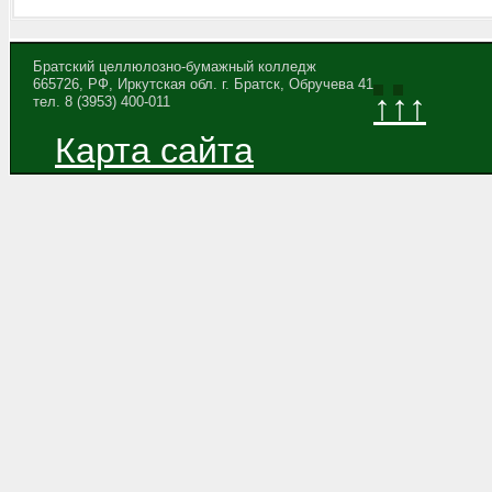
Братский целлюлозно-бумажный колледж
665726, РФ, Иркутская обл. г. Братск, Обручева 41
↑↑↑
тел. 8 (3953) 400-011
Карта сайта