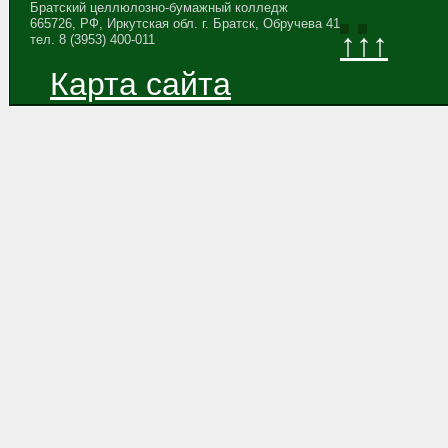
Братский целлюлозно-бумажный колледж
665726, РФ, Иркутская обл. г. Братск, Обручева 41
↑↑↑
тел. 8 (3953) 400-011
Карта сайта