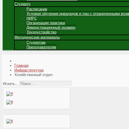
Студенту
Расписание
Условия обучения инвалидов и лиц с ограниченными воз
НИРС
Организация практики
Демонстрационный экзамен
Трудоустройство
Методические материалы
Студентам
Преподавателям
Главная
Инфраструктура
Хозяйственный отдел
Искать...