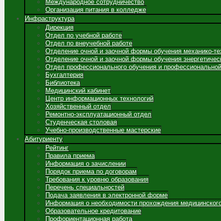
Международное сотрудничество
Организация питания в колледже
Инфраструктура
Дирекция
Отдел по учебной работе
Отдел по внеучебной работе
Отделение очной и заочной формы обучения механико-те
Отделение очной и заочной формы обучения энергетичес
Отдел профессионального обучения и профессиональной
Бухгалтерия
Библиотека
Медицинский кабинет
Центр информационных технологий
Хозяйственный отдел
Ремонтно-эксплуатационный отдел
Студенческая столовая
Учебно-производственные мастерские
Абитуриенту
Рейтинг
Правила приема
Информация о зачислении
Порядок приема по договорам
Требования к уровню образования
Перечень специальностей
Подача заявления в электронной форме
Информация о необходимости прохождения медицинског
Образовательное кредитование
Профориентационная работа