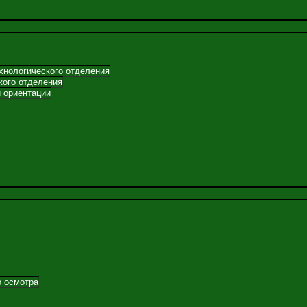
хнологического отделения
кого отделения
 ориентации
о осмотра