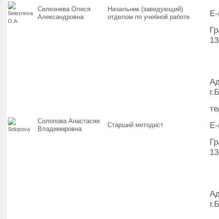
Селезнева Олеся
Начальник (заведующий)
E-
Александровна
отделом по учебной работе
Гр
13
Ад
г.
те
Солопова Анастасия
E-
Старший методист
Владимировна
Гр
13
Ад
г.