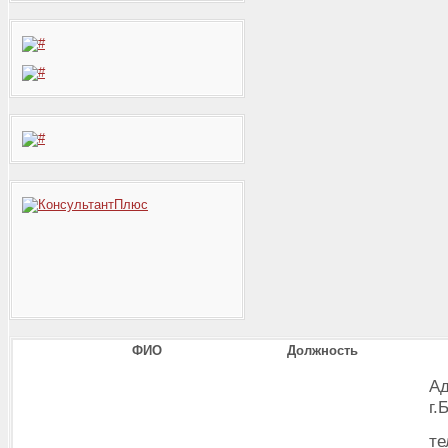
ФИО
Должность
Ад
г.
те