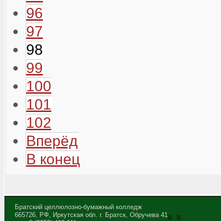
96
97
98
99
100
101
102
Вперёд
В конец
Братский целлюлозно-бумажный колледж
665726, РФ, Иркутская обл. г. Братск, Обручева 41