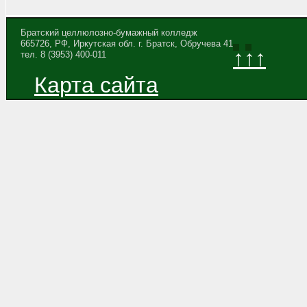
Братский целлюлозно-бумажный колледж
665726, РФ, Иркутская обл. г. Братск, Обручева 41
↑↑↑
тел. 8 (3953) 400-011
Карта сайта