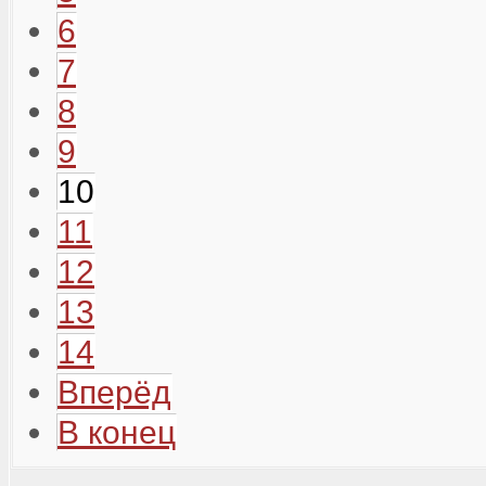
6
7
8
9
10
11
12
13
14
Вперёд
В конец