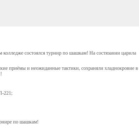
м колледже состоялся турнир по шашкам! На состязании царила
ские приёмы и неожиданные тактики, сохраняли хладнокровие в
!
П-221;
урнире по шашкам!