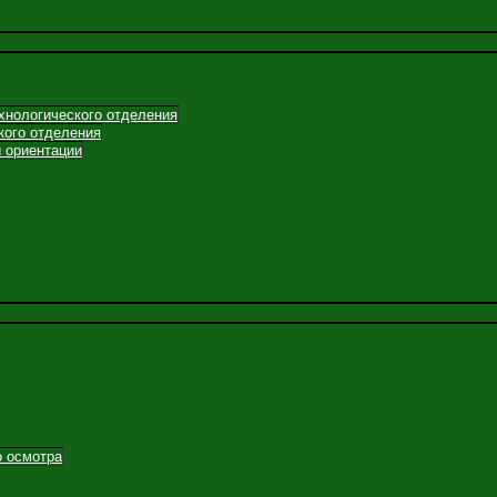
хнологического отделения
кого отделения
 ориентации
о осмотра