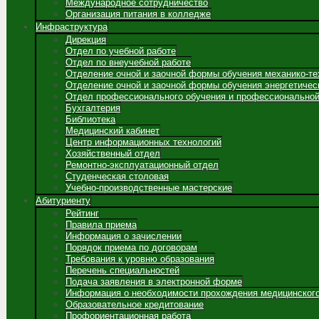
Международное сотрудничество
Организация питания в колледже
Инфраструктура
Дирекция
Отдел по учебной работе
Отдел по внеучебной работе
Отделение очной и заочной формы обучения механико-те
Отделение очной и заочной формы обучения энергетичес
Отдел профессионального обучения и профессиональной
Бухгалтерия
Библиотека
Медицинский кабинет
Центр информационных технологий
Хозяйственный отдел
Ремонтно-эксплуатационный отдел
Студенческая столовая
Учебно-производственные мастерские
Абитуриенту
Рейтинг
Правила приема
Информация о зачислении
Порядок приема по договорам
Требования к уровню образования
Перечень специальностей
Подача заявления в электронной форме
Информация о необходимости прохождения медицинског
Образовательное кредитование
Профориентационная работа