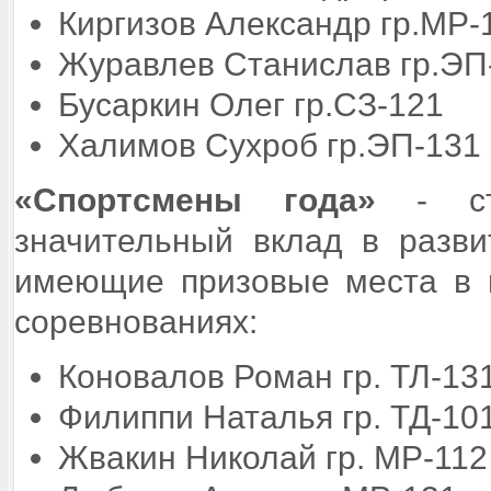
Киргизов Александр гр.МР-
Журавлев Станислав гр.ЭП
Бусаркин Олег гр.СЗ-121
Халимов Сухроб гр.ЭП-131
«Спортсмены года»
- сту
значительный вклад в разви
имеющие призовые места в г
соревнованиях:
Коновалов Роман гр
Филиппи Наталья гр. ТД-10
Жвакин Николай гр. МР-112