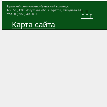
Братский целлюлозно-бумажный колледж
665726, РФ, Иркутская обл. г. Братск, Обручева 41
↑↑↑
тел. 8 (3953) 400-011
Карта сайта