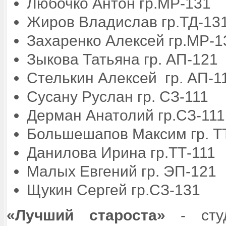
Любочко Антон гр.МР-131
Жиров Владислав гр.ТД-13
Захаренко Алексей гр.МР-1
Зыкова Татьяна гр. АП-121
Стелькин Алексей гр. АП-1
Сусану Руслан гр. СЗ-111
Дерман Анатолий гр.СЗ-111
Большешапов Максим гр. Т
Данилова Ирина гр.ТТ-111
Малых Евгений гр. ЭП-121
Щукин Сергей гр.СЗ-131
«Лучший староста»
- студ