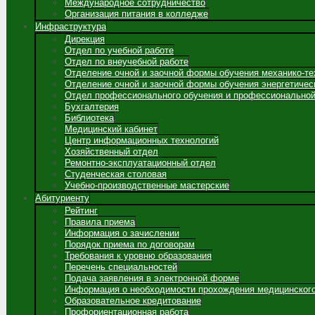
Международное сотрудничество
Организация питания в колледже
Инфраструктура
Дирекция
Отдел по учебной работе
Отдел по внеучебной работе
Отделение очной и заочной формы обучения механико-те
Отделение очной и заочной формы обучения энергетичес
Отдел профессионального обучения и профессиональной
Бухгалтерия
Библиотека
Медицинский кабинет
Центр информационных технологий
Хозяйственный отдел
Ремонтно-эксплуатационный отдел
Студенческая столовая
Учебно-производственные мастерские
Абитуриенту
Рейтинг
Правила приема
Информация о зачислении
Порядок приема по договорам
Требования к уровню образования
Перечень специальностей
Подача заявления в электронной форме
Информация о необходимости прохождения медицинског
Образовательное кредитование
Профориентационная работа