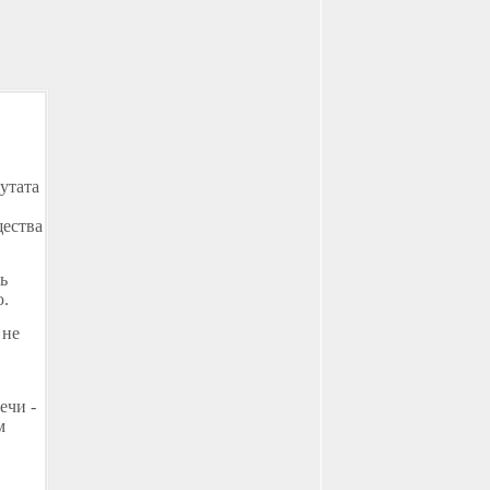
путата
щества
ь
ю.
 не
ечи -
м