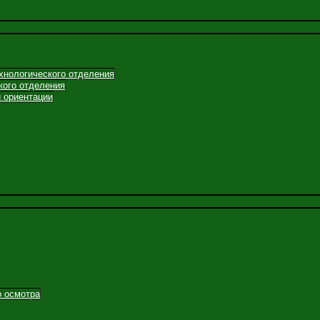
хнологического отделения
кого отделения
 ориентации
о осмотра