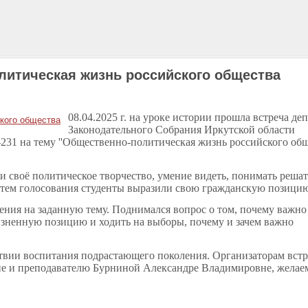
олитическая жизнь российского общества
08.04.2025 г. на уроке истории прошла встреча де
Законодательного Собрания Иркутской области
31 на тему ''Общественно-политическая жизнь российского об
 своё политическое творчество, умение видеть, понимать решат
утем голосования студенты выразили свою гражданскую позици
ия на заданную тему. Поднимался вопрос о том, почему важно
изненную позицию и ходить на выборы, почему и зачем важно
вии воспитания подрастающего поколения. Организаторам встр
 и преподавателю Бурниной Александре Владимировне, желае